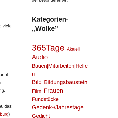
der besonderen Art
Kategorien-
d viele
„Wolke”
365Tage
Aktuell
Audio
Bauen|Mitarbeiten|Helfe
n
haupt
Bild
Bildungsbaustein
in
Frauen
ng.
Film
Fundstücke
au das:
Gedenk-/Jahrestage
burg
)
Gedicht