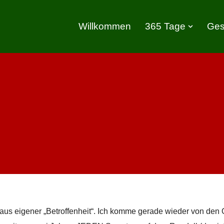
Willkommen
365 Tage
Ges
 aus eigener „Betroffenheit“. Ich komme gerade wieder von den