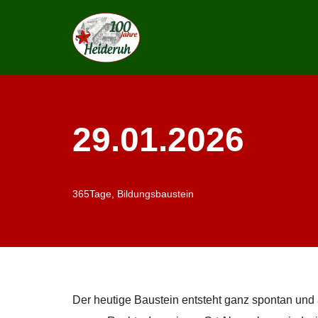
Zum
Inhalt
springen
29.01.2026
365Tage
,
Bildungsbaustein
Der heutige Baustein entsteht ganz spontan und