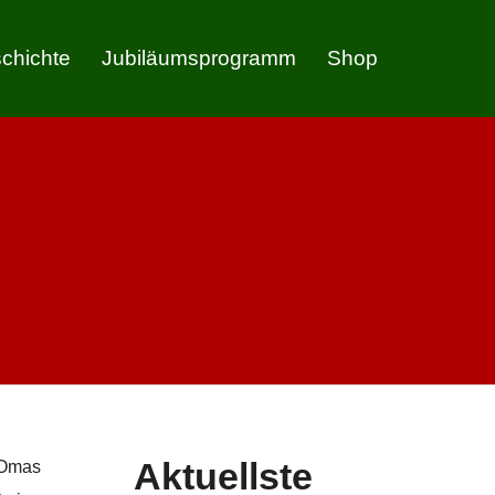
chichte
Jubiläumsprogramm
Shop
Aktuellste
 Omas