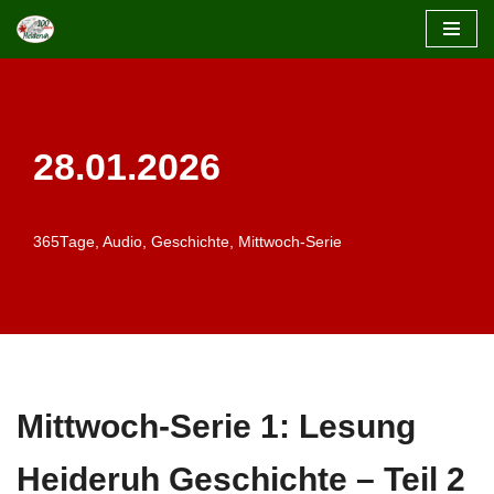
Zum
Inhalt
springen
28.01.2026
365Tage
,
Audio
,
Geschichte
,
Mittwoch-Serie
Mittwoch-Serie 1: Lesung
Heideruh Geschichte – Teil 2