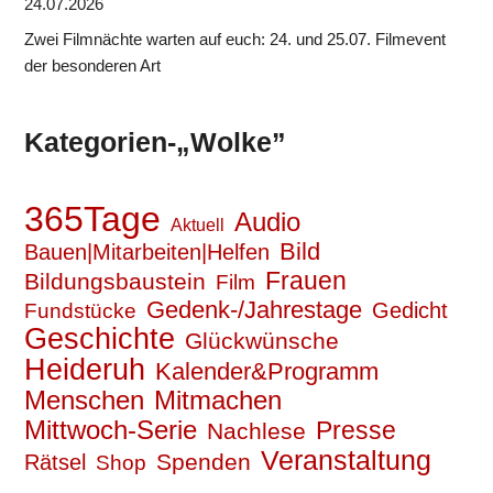
24.07.2026
Zwei Filmnächte warten auf euch: 24. und 25.07. Filmevent
der besonderen Art
Kategorien-„Wolke”
365Tage
Audio
Aktuell
Bild
Bauen|Mitarbeiten|Helfen
Frauen
Bildungsbaustein
Film
Gedenk-/Jahrestage
Gedicht
Fundstücke
Geschichte
Glückwünsche
Heideruh
Kalender&Programm
Mitmachen
Menschen
Mittwoch-Serie
Presse
Nachlese
Veranstaltung
Spenden
Rätsel
Shop