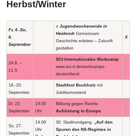
Herbst/Winter
✊
Jugendwochenende in
Fr, 4.-So,
Heideruh
Gemeinsam
6.
X
Geschichte erleben – Zukunft
September
gestalten
SCI-Internationales Workcamp
24.8. –
www.sci-d.de/workcamps-
11.9.
deutschland
18.-20.
Stadtfest Buchholz
mit
September
Jubiläumsstand
Di, 22.
19.00
Bildung gegen Rechts
September
Uhr
Aufrüstung in Europa
14.00
30. Stadtrundgang
„Auf den
So, 27.
Uhr
Spuren des NS-Regimes in
September