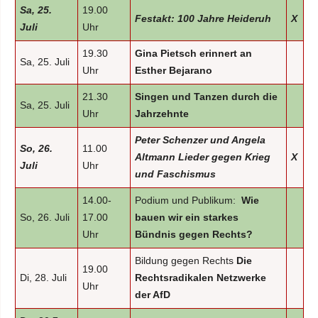
Sa, 25.
19.00
Festakt: 100 Jahre Heideruh
X
Juli
Uhr
19.30
Gina Pietsch erinnert an
Sa, 25. Juli
Uhr
Esther Bejarano
21.30
Singen und Tanzen durch die
Sa, 25. Juli
Uhr
Jahrzehnte
Peter Schenzer und Angela
So, 26.
11.00
Altmann Lieder gegen Krieg
X
Juli
Uhr
und Faschismus
14.00-
Podium und Publikum:
Wie
So, 26. Juli
17.00
bauen wir ein starkes
Uhr
Bündnis gegen Rechts?
Bildung gegen Rechts
Die
19.00
Di, 28. Juli
Rechtsradikalen Netzwerke
Uhr
der AfD