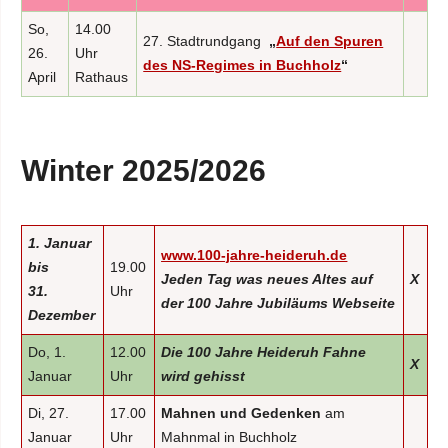
So,
14.00
27. Stadtrundgang
„
Auf den Spuren
26.
Uhr
des NS-Regimes in Buchholz
“
April
Rathaus
Winter 2025/2026
1. Januar
www.100-jahre-heideruh.de
bis
19.00
Jeden Tag was neues Altes auf
X
31.
Uhr
der 100 Jahre Jubiläums Webseite
Dezember
Do, 1.
12.00
Die 100 Jahre Heideruh Fahne
X
Januar
Uhr
wird gehisst
Di, 27.
17.00
Mahnen und Gedenken
am
Januar
Uhr
Mahnmal in Buchholz