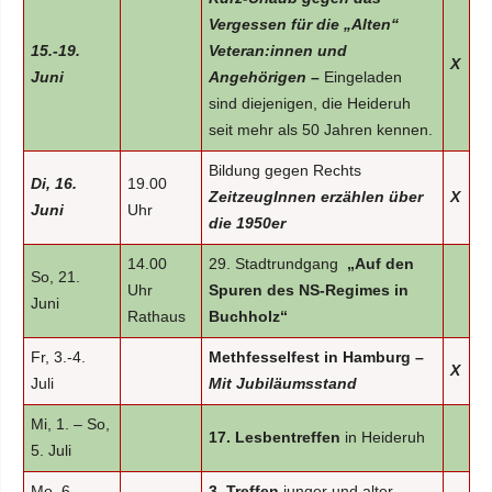
Vergessen für die „Alten“
15.-19.
Veteran:innen und
X
Juni
Angehörigen
–
Eingeladen
sind diejenigen, die Heideruh
seit mehr als 50 Jahren kennen.
Bildung gegen Rechts
Di, 16.
19.00
ZeitzeugInnen erzählen über
X
Juni
Uhr
die 1950er
14.00
29. Stadtrundgang
„Auf den
So, 21.
Uhr
Spuren des NS-Regimes in
Juni
Rathaus
Buchholz“
Fr, 3.-4.
Methfesselfest in Hamburg –
X
Juli
Mit Jubiläumsstand
Mi, 1. – So,
17. Lesbentreffen
in Heideruh
5. Juli
Mo, 6. –
3. Treffen
junger und alter