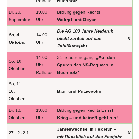
Rathaus
Buchholz“
Di, 29.
19.00
Bildung gegen Rechts
September
Uhr
Wehrpflicht Ooyen
Die AG 100 Jahre Heideruh
So, 4.
14.00
blickt zurück auf das
X
Oktober
Uhr
Jubiläumsjahr
14.00
31. Stadtrundgang
„Auf den
So, 10.
Uhr
Spuren des NS-Regimes in
Oktober
Rathaus
Buchholz“
So, 11. –
16.
Bau- und Putzwoche
Oktober
Di, 13.
19.00
Bildung gegen Rechts
Es ist
Oktober
Uhr
Krieg – und keineR geht hin!
Jahreswechsel
in Heideruh –
27.12.-2.1.
X
mit Rückblick auf das Festjahr