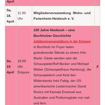
April
Sa,
11.00
Mitgliederversammlung
Wohn- und
18.
Uhr
Ferienheim Heideruh e. V.
April
100 Jahre Heideruh – eine
Buchholzer Geschichte
Jubiläumsveranstaltung in der Empore
in Buchholz Im Foyer laden
gratulierende Stände zu einem Info-
Markt. Gäste werden sein die
So,
16.00
SchauspielerRolf Becker und Michael
19.
Uhr
X
Weber (Schauspielhaus Hamburg), die
April
Empore
Schauspielerin und Kind des
Widerstands Inés Fabig, der US-
amerikanische Liedermacher David
Rovics mit Kamala Emanuel aus
Australien und Podiumsgäste von nah
und fern.