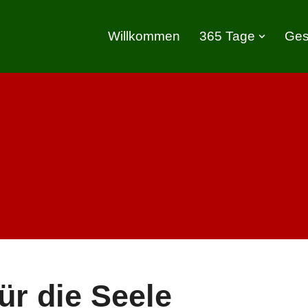
Willkommen
365 Tage
Ges
ür die Seele