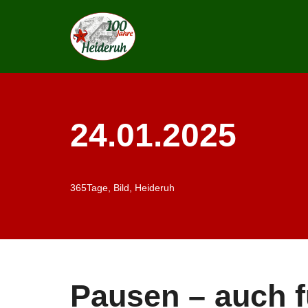
Zum
Inhalt
springen
24.01.2025
365Tage
,
Bild
,
Heideruh
Pausen – auch f