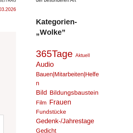
der besonderen Art
BEITRAG
03.2026
Kategorien-
„Wolke”
365Tage
Aktuell
Audio
Bauen|Mitarbeiten|Helfe
n
Bild
Bildungsbaustein
Frauen
Film
Fundstücke
Gedenk-/Jahrestage
Gedicht