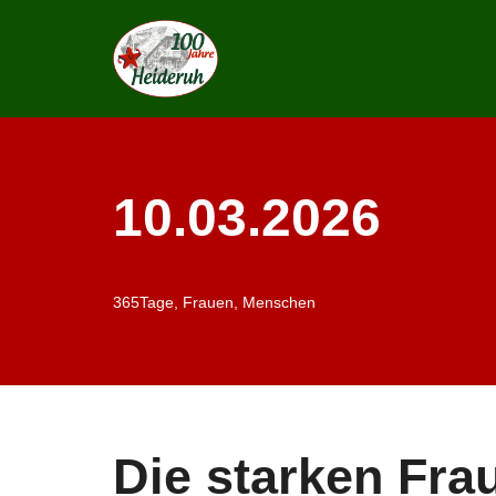
Zum
Inhalt
springen
10.03.2026
365Tage
,
Frauen
,
Menschen
Die starken Fra