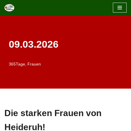
Zum
Inhalt
springen
09.03.2026
365Tage
,
Frauen
Die starken Frauen von
Heideruh
!