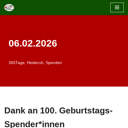
Zum
Inhalt
springen
06.02.2026
365Tage
,
Heideruh
,
Spenden
Dank an 100. Geburtstags-
Spender*innen