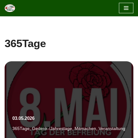
Zum
Inhalt
springen
365Tage
03.05.2026
365Tage
,
Gedenk-/Jahrestage
,
Mitmachen
,
Veranstaltung