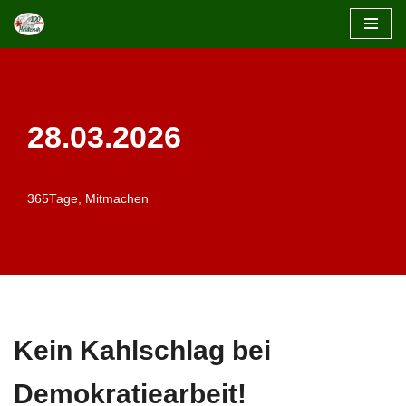
Zum
Inhalt
springen
28.03.2026
365Tage
,
Mitmachen
Kein Kahlschlag bei
Demokratiearbeit!