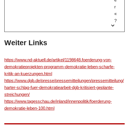
r
«
?
Weiter Links
https://www.nd-aktuell.de/artikel/1198648.foerderung-von-
demokratieprojekten-programm-demokratie-leben-scharfe-
kritik-an-kuerzungen.html
https://www.dgb.de/presse/pressemitteilungen/pressemitteilung/
harter-schlag-fuer-demokratiearbeit-dgb-kritisiert-geplante-
streichungen/
https://www.tagesschau.de/inland/innenpolitik/foerderung-
demokratie-leben-100.html