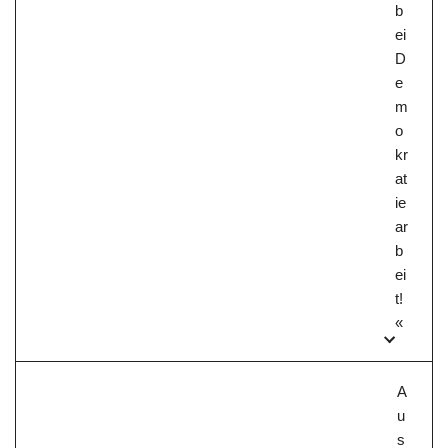
b
ei
D
e
m
o
kr
at
ie
ar
b
ei
t!
«
A
u
s