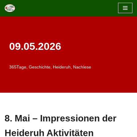
Zum
Inhalt
springen
09.05.2026
365Tage
,
Geschichte
,
Heideruh
,
Nachlese
8. Mai – Impressionen der
Heideruh Aktivitäten