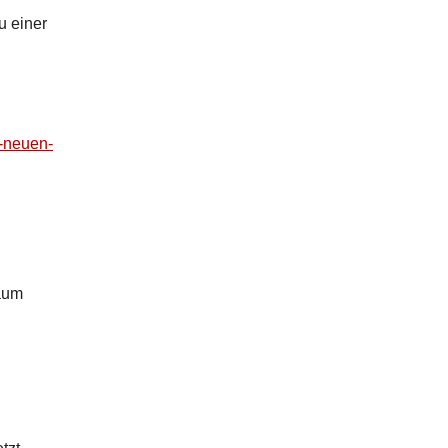
u einer
r-neuen-
Raum