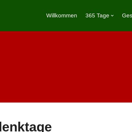
Willkommen
365 Tage
Ges
denktage