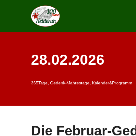
Zum
Inhalt
springen
28.02.2026
365Tage
,
Gedenk-/Jahrestage
,
Kalender&Programm
Die Februar-Ge