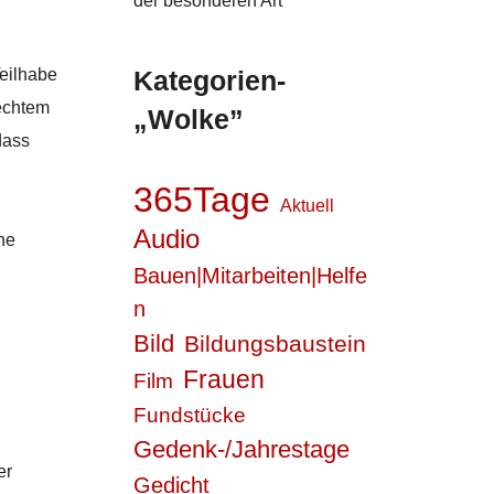
der besonderen Art
Teilhabe
Kategorien-
rechtem
„Wolke”
dass
365Tage
Aktuell
Audio
he
Bauen|Mitarbeiten|Helfe
n
Bild
Bildungsbaustein
Frauen
Film
Fundstücke
Gedenk-/Jahrestage
er
Gedicht