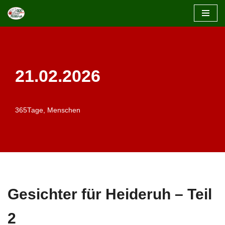
Zum
Inhalt
springen
21.02.2026
365Tage
,
Menschen
Gesichter für Heideruh – Teil
2