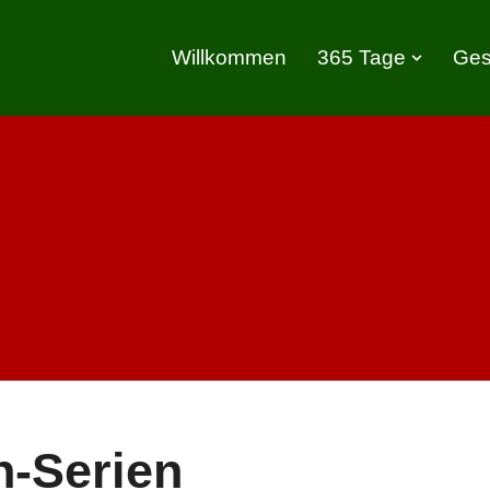
Willkommen
365 Tage
Ges
h-Serien