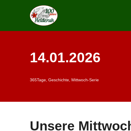
Zum
Inhalt
springen
14.01.2026
365Tage
,
Geschichte
,
Mittwoch-Serie
Unsere Mittwoc