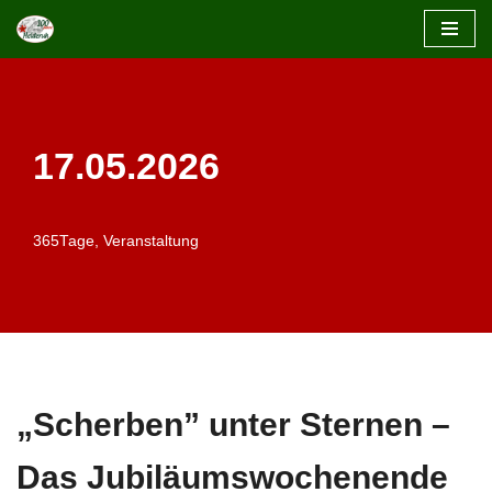
Zum
Inhalt
springen
17.05.2026
365Tage
,
Veranstaltung
„Scherben” unter Sternen –
Das Jubiläumswochenende