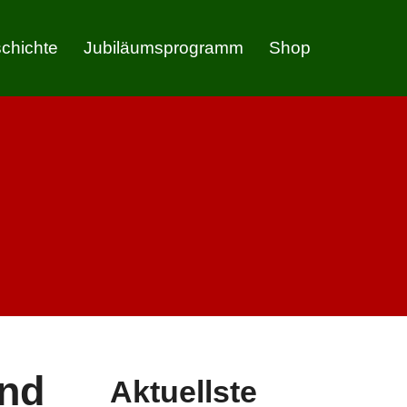
chichte
Jubiläumsprogramm
Shop
and
Aktuellste