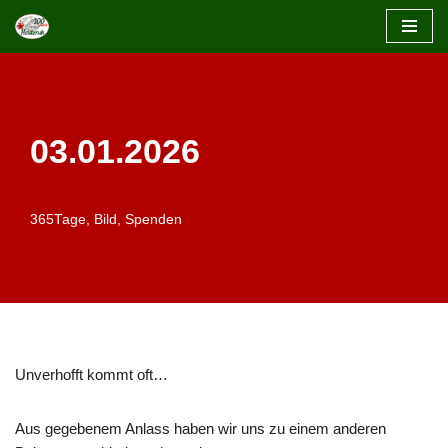
Zum
Inhalt
springen
03.01.2026
365Tage
,
Bild
,
Spenden
Unverhofft kommt oft…
Aus gegebenem Anlass haben wir uns zu einem anderen