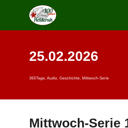
Zum
Inhalt
springen
25.02.2026
365Tage
,
Audio
,
Geschichte
,
Mittwoch-Serie
Mittwoch-Serie 