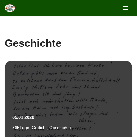
Zum
Inhalt
springen
Geschichte
05.01.2026
365Tage
,
Gedicht
,
Geschichte